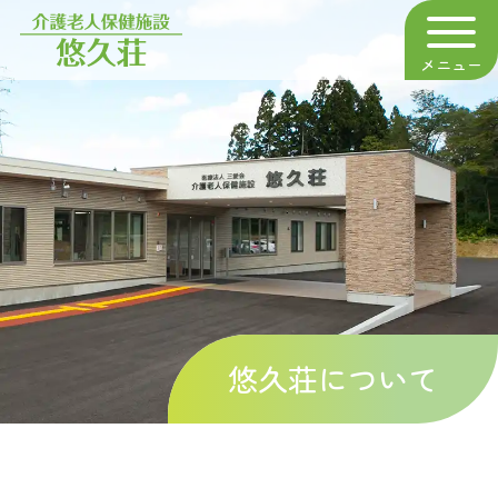
メニュー
悠久荘
悠久荘について